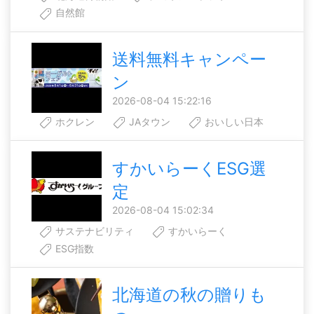
自然館
送料無料キャンペー
ン
2026-08-04 15:22:16
ホクレン
JAタウン
おいしい日本
すかいらーくESG選
定
2026-08-04 15:02:34
サステナビリティ
すかいらーく
ESG指数
北海道の秋の贈りも