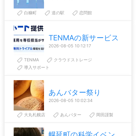
白糠町
道の駅
恋問館
TENMAの新サービス
2026-08-05 10:12:17
TENMA
クラウドストレージ
導入サポート
あんバター祭り
2026-08-05 10:02:34
大丸札幌店
あんバター
岡田謹製
幌延町の科学イベン