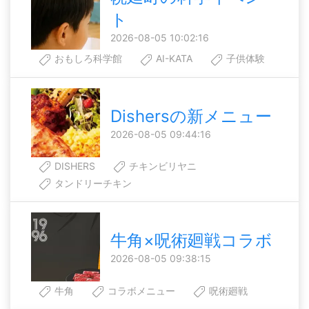
ト
2026-08-05 10:02:16
おもしろ科学館
AI-KATA
子供体験
Dishersの新メニュー
2026-08-05 09:44:16
DISHERS
チキンビリヤニ
タンドリーチキン
牛角×呪術廻戦コラボ
2026-08-05 09:38:15
牛角
コラボメニュー
呪術廻戦