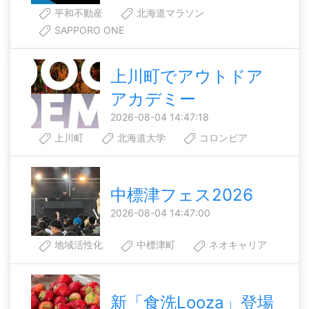
平和不動産
北海道マラソン
SAPPORO ONE
上川町でアウトドア
アカデミー
2026-08-04 14:47:18
上川町
北海道大学
コロンビア
中標津フェス2026
2026-08-04 14:47:00
地域活性化
中標津町
ネオキャリア
新「食洗Looza」登場