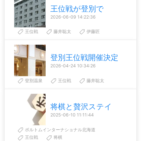
王位戦が登別で
2026-06-09 14:22:36
王位戦
藤井聡太
伊藤匠
登別王位戦開催決定
2026-04-24 10:34:26
登別温泉
王位戦
藤井聡太
将棋と贅沢ステイ
2025-06-10 11:11:44
ポルトムインターナショナル北海道
王位戦
将棋