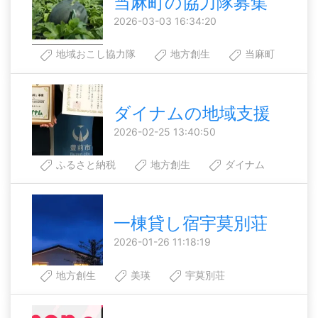
当麻町の協力隊募集
2026-03-03 16:34:20
地域おこし協力隊
地方創生
当麻町
ダイナムの地域支援
2026-02-25 13:40:50
ふるさと納税
地方創生
ダイナム
一棟貸し宿宇莫別荘
2026-01-26 11:18:19
地方創生
美瑛
宇莫別荘