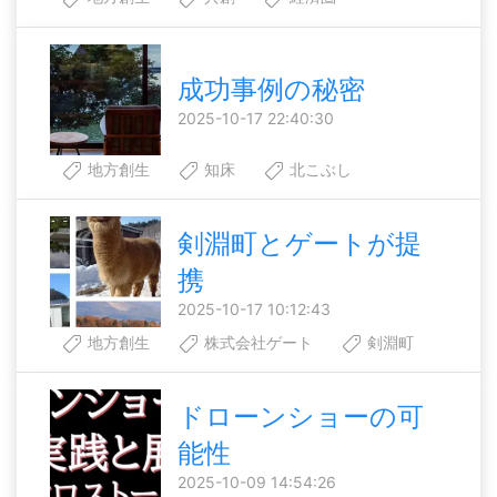
成功事例の秘密
2025-10-17 22:40:30
地方創生
知床
北こぶし
剣淵町とゲートが提
携
2025-10-17 10:12:43
地方創生
株式会社ゲート
剣淵町
ドローンショーの可
能性
2025-10-09 14:54:26