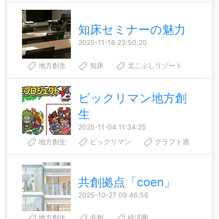
知床セミナーの魅力
2025-11-18 23:50:20
地方創生
知床
北こぶしリゾート
ビックリマン地方創
生
2025-11-04 11:34:25
地方創生
ビックリマン
クラフト酒
共創拠点「coen」
2025-10-27 09:46:56
地方創生
共創
経済圏